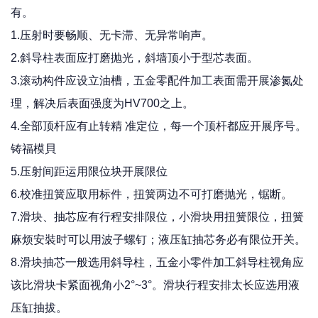
有。
1.压射时要畅顺、无卡滞、无异常响声。
2.斜导柱表面应打磨抛光，斜墙顶小于型芯表面。
3.滚动构件应设立油槽，五金零配件加工表面需开展渗氮处
理，解决后表面强度为HV700之上。
4.全部顶杆应有止转精 准定位，每一个顶杆都应开展序号。
铸福模貝
5.压射间距运用限位块开展限位
6.校准扭簧应取用标件，扭簧两边不可打磨抛光，锯断。
7.滑块、抽芯应有行程安排限位，小滑块用扭簧限位，扭簧
麻烦安裝时可以用波子螺钉；液压缸抽芯务必有限位开关。
8.滑块抽芯一般选用斜导柱，五金小零件加工斜导柱视角应
该比滑块卡紧面视角小2°~3°。滑块行程安排太长应选用液
压缸抽拔。