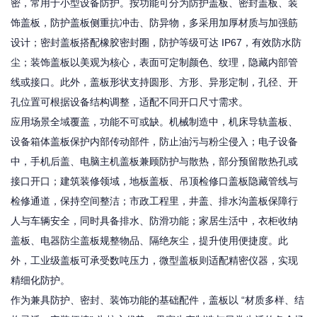
密，常用于小型设备防护。按功能可分为防护盖板、密封盖板、装
饰盖板，防护盖板侧重抗冲击、防异物，多采用加厚材质与加强筋
设计；密封盖板搭配橡胶密封圈，防护等级可达 IP67，有效防水防
尘；装饰盖板以美观为核心，表面可定制颜色、纹理，隐藏内部管
线或接口。此外，盖板形状支持圆形、方形、异形定制，孔径、开
孔位置可根据设备结构调整，适配不同开口尺寸需求。
应用场景全域覆盖，功能不可或缺。机械制造中，机床导轨盖板、
设备箱体盖板保护内部传动部件，防止油污与粉尘侵入；电子设备
中，手机后盖、电脑主机盖板兼顾防护与散热，部分预留散热孔或
接口开口；建筑装修领域，地板盖板、吊顶检修口盖板隐藏管线与
检修通道，保持空间整洁；市政工程里，井盖、排水沟盖板保障行
人与车辆安全，同时具备排水、防滑功能；家居生活中，衣柜收纳
盖板、电器防尘盖板规整物品、隔绝灰尘，提升使用便捷度。此
外，工业级盖板可承受数吨压力，微型盖板则适配精密仪器，实现
精细化防护。
作为兼具防护、密封、装饰功能的基础配件，盖板以 “材质多样、结