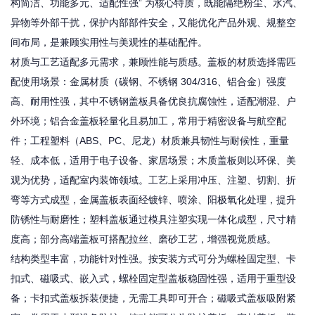
构简洁、功能多元、适配性强” 为核心特质，既能隔绝粉尘、水汽、
异物等外部干扰，保护内部部件安全，又能优化产品外观、规整空
间布局，是兼顾实用性与美观性的基础配件。
材质与工艺适配多元需求，兼顾性能与质感。盖板的材质选择需匹
配使用场景：金属材质（碳钢、不锈钢 304/316、铝合金）强度
高、耐用性强，其中不锈钢盖板具备优良抗腐蚀性，适配潮湿、户
外环境；铝合金盖板轻量化且易加工，常用于精密设备与航空配
件；工程塑料（ABS、PC、尼龙）材质兼具韧性与耐候性，重量
轻、成本低，适用于电子设备、家居场景；木质盖板则以环保、美
观为优势，适配室内装饰领域。工艺上采用冲压、注塑、切割、折
弯等方式成型，金属盖板表面经镀锌、喷涂、阳极氧化处理，提升
防锈性与耐磨性；塑料盖板通过模具注塑实现一体化成型，尺寸精
度高；部分高端盖板可搭配拉丝、磨砂工艺，增强视觉质感。
结构类型丰富，功能针对性强。按安装方式可分为螺栓固定型、卡
扣式、磁吸式、嵌入式，螺栓固定型盖板稳固性强，适用于重型设
备；卡扣式盖板拆装便捷，无需工具即可开合；磁吸式盖板吸附紧