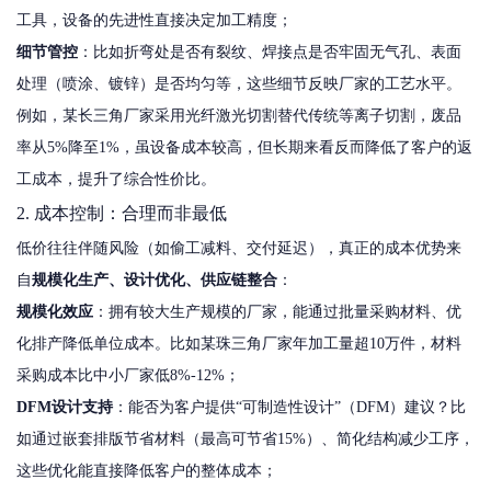
工具，设备的先进性直接决定加工精度；
细节管控
：比如折弯处是否有裂纹、焊接点是否牢固无气孔、表面
处理（喷涂、镀锌）是否均匀等，这些细节反映厂家的工艺水平。
例如，某长三角厂家采用光纤激光切割替代传统等离子切割，废品
率从5%降至1%，虽设备成本较高，但长期来看反而降低了客户的返
工成本，提升了综合性价比。
2. 成本控制：合理而非最低
低价往往伴随风险（如偷工减料、交付延迟），真正的成本优势来
自
规模化生产、设计优化、供应链整合
：
规模化效应
：拥有较大生产规模的厂家，能通过批量采购材料、优
化排产降低单位成本。比如某珠三角厂家年加工量超10万件，材料
采购成本比中小厂家低8%-12%；
DFM设计支持
：能否为客户提供“可制造性设计”（DFM）建议？比
如通过嵌套排版节省材料（最高可节省15%）、简化结构减少工序，
这些优化能直接降低客户的整体成本；