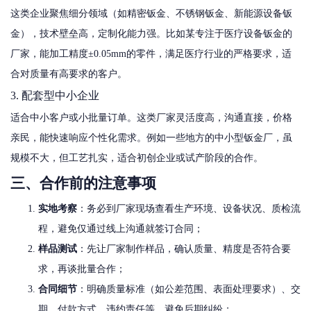
这类企业聚焦细分领域（如精密钣金、不锈钢钣金、新能源设备钣
金），技术壁垒高，定制化能力强。比如某专注于医疗设备钣金的
厂家，能加工精度±0.05mm的零件，满足医疗行业的严格要求，适
合对质量有高要求的客户。
3. 配套型中小企业
适合中小客户或小批量订单。这类厂家灵活度高，沟通直接，价格
亲民，能快速响应个性化需求。例如一些地方的中小型钣金厂，虽
规模不大，但工艺扎实，适合初创企业或试产阶段的合作。
三、合作前的注意事项
实地考察
：务必到厂家现场查看生产环境、设备状况、质检流
程，避免仅通过线上沟通就签订合同；
样品测试
：先让厂家制作样品，确认质量、精度是否符合要
求，再谈批量合作；
合同细节
：明确质量标准（如公差范围、表面处理要求）、交
期、付款方式、违约责任等，避免后期纠纷；